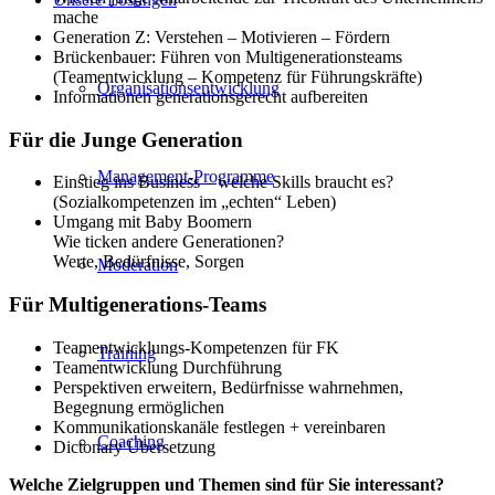
mache
Generation Z: Verstehen – Motivieren – Fördern
Brückenbauer: Führen von Multigenerationsteams
(Teamentwicklung – Kompetenz für Führungskräfte)
Organisationsentwicklung
Informationen generationsgerecht aufbereiten
Für die Junge Generation
Management-Programme
Einstieg ins Business – welche Skills braucht es?
(Sozialkompetenzen im „echten“ Leben)
Umgang mit Baby
Boomern
Wie ticken andere Generationen?
Werte, Bedürfnisse, Sorgen
Moderation
Für Multigenerations-Teams
Teamentwicklungs-Kompetenzen für FK
Training
Teamentwicklung Durchführung
Perspektiven erweitern, Bedürfnisse wahrnehmen,
Begegnung ermöglichen
Kommunikationskanäle festlegen + vereinbaren
Coaching
Dictonary
Übersetzung
Welche Zielgruppen und Themen sind für Sie interessant?