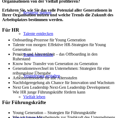
Organisationen von der Vielfalt profitieren?
Erfahren Sie, wie Sie das volle Potenzial aller Generationen in
Resilienz stärken
Ihrer Organisation nutzen und welche Trends die Zukunft des
Arbeitsplatzes bestimmen werden.
Für HR
Talente entdecken
Onboarding-Prozesse für Young Generation
Talente von morgen: Effektive HR-Strategien für Young
Generation
Pension und Altersteilzeit – das
Offboarding
in den
Teams entwickeln
Ruhestand
Know
how
Transfer von Generation zu Generation
Generationenwechsel im Unternehmen: Strategien für eine
reibungslose Übergabe
Veränderung gestalten
Arbeitszeitmodelle für alle Altersstufen
Nachfolgeregelung als Chance für Innovation und Wachstum
Next Gen Leadership Next-Gen Leadership Development:
Wie HR junge
Führungskräfte fördern kann
Vielfalt leben
Für Führungskräfte
Young Generation – Strategien für Führungskräfte
Wie ich junge Mitarbeitende zur Triebkraft des Unternehmens
Unsere Lösungen