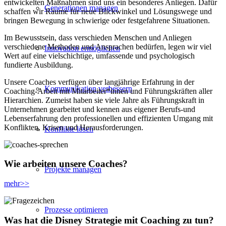
entwickelten Maßnahmen sind uns ein besonderes Anliegen. Dafür
Generationen managen
schaffen wir Räume für neue Blickwinkel und Lösungswege und
bringen Bewegung in schwierige oder festgefahrene Situationen.
Im Bewusstsein, dass verschieden Menschen und Anliegen
verschiedene Methoden und Ansprachen bedürfen, legen wir viel
Innovation ermöglichen
Wert auf eine vielschichtige, umfassende und psychologisch
fundierte Ausbildung.
Unsere Coaches verfügen über langjährige Erfahrung in der
Kommunikation verbessern
Coaching-Arbeit mit Mitarbeiter*innen und Führungskräften aller
Hierarchien. Zumeist haben sie viele Jahre als Führungskraft in
Unternehmen gearbeitet und kennen aus eigener Berufs-und
Lebenserfahrung den professionellen und effizienten Umgang mit
Konflikten, Krisen und Herausforderungen.
Konflikte lösen
Wie arbeiten unsere Coaches?
Projekte managen
mehr>>
Prozesse optimieren
Was hat die Disney Strategie mit Coaching zu tun?