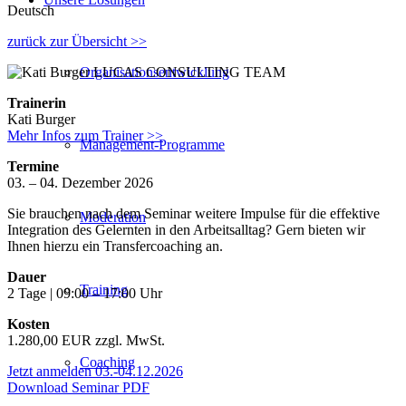
Deutsch
zurück zur Übersicht >>
Organisationsentwicklung
Trainerin
Kati Burger
Mehr Infos zum Trainer >>
Management-Programme
Termine
03. – 04. Dezember 2026
Sie brauchen nach dem Seminar weitere Impulse für die effektive
Moderation
Integration des Gelernten in den Arbeitsalltag? Gern bieten wir
Ihnen hierzu ein Transfercoaching an.
Dauer
Training
2 Tage | 09:00 – 17:00 Uhr
Kosten
1.280,00 EUR zzgl. MwSt.
Coaching
Jetzt anmelden 03.-04.12.2026
Download Seminar PDF