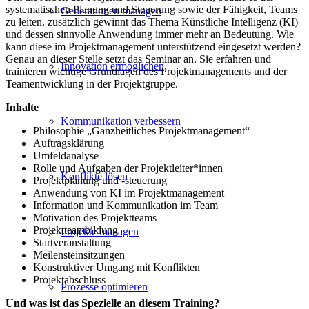
systematischen Planung und Steuerung sowie der Fähigkeit, Teams
Generationen managen
zu leiten. zusätzlich gewinnt das Thema Künstliche Intelligenz (KI)
und dessen sinnvolle Anwendung immer mehr an Bedeutung. Wie
kann diese im Projektmanagement unterstützend eingesetzt werden?
Genau an dieser Stelle setzt das Seminar an. Sie erfahren und
Innovation ermöglichen
trainieren wichtige Grundlagen des Projektmanagements und der
Teamentwicklung in der Projektgruppe.
Inhalte
Kommunikation verbessern
Philosophie „Ganzheitliches Projektmanagement“
Auftragsklärung
Umfeldanalyse
Rolle und Aufgaben der Projektleiter*innen
Konflikte lösen
Projektplanung und -steuerung
Anwendung von KI im Projektmanagement
Information und Kommunikation im Team
Motivation des Projektteams
Projektteambildung
Projekte managen
Startveranstaltung
Meilensteinsitzungen
Konstruktiver Umgang mit Konflikten
Projektabschluss
Prozesse optimieren
Und was ist das Spezielle an diesem Training?