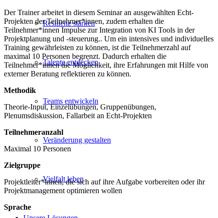
Der Trainer arbeitet in diesem Seminar an ausgewählten Echt-
Projekten der Teilnehmer*innen, zudem erhalten die
Resilienz stärken
Teilnehmer*innen Impulse zur Integration von KI Tools in der
Projektplanung und -steuerung.. Um ein intensives und individuelles
Training gewährleisten zu können, ist die Teilnehmerzahl auf
maximal 10 Personen begrenzt. Dadurch erhalten die
Talente entdecken
Teilnehmer*innen die Möglichkeit, ihre Erfahrungen mit Hilfe von
externer Beratung reflektieren zu können.
Methodik
Teams entwickeln
Theorie-Input, Einzelübungen, Gruppenübungen,
Plenumsdiskussion, Fallarbeit an Echt-Projekten
Teilnehmeranzahl
Veränderung gestalten
Maximal 10 Personen
Zielgruppe
Vielfalt leben
Projektleiter*innen, die sich auf ihre Aufgabe vorbereiten oder ihr
Projektmanagement optimieren wollen
Sprache
Unsere Lösungen