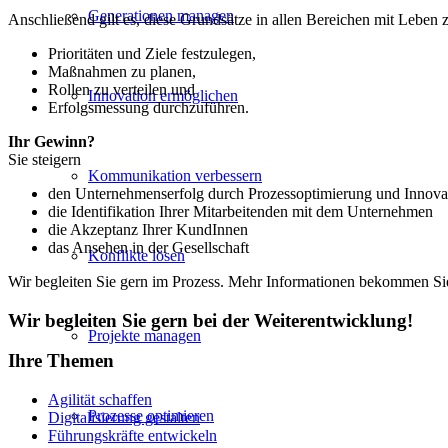
Generationen managen
Anschließend gilt es, diese Grundsätze in allen Bereichen mit Leben 
Prioritäten und Ziele festzulegen,
Maßnahmen zu planen,
Rollen zu verteilen und
Innovation ermöglichen
Erfolgsmessung durchzuführen.
Ihr Gewinn?
Sie steigern
Kommunikation verbessern
den Unternehmenserfolg durch Prozessoptimierung und Innova
die Identifikation Ihrer Mitarbeitenden mit dem Unternehmen
die Akzeptanz Ihrer KundInnen
das Ansehen in der Gesellschaft
Konflikte lösen
Wir begleiten Sie gern im Prozess. Mehr Informationen bekommen Sie
Wir begleiten Sie gern bei der Weiterentwicklung!
Projekte managen
Ihre Themen
Agilität schaffen
Prozesse optimieren
Digitalisierung gestalten
Führungskräfte entwickeln