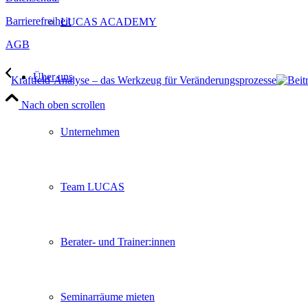
Barrierefreiheit
LUCAS ACADEMY
AGB
Über uns
Kraftfeld-Analyse – das Werkzeug für Veränderungsprozesse
Nach oben scrollen
Unternehmen
Team LUCAS
Berater- und Trainer:innen
Seminarräume mieten