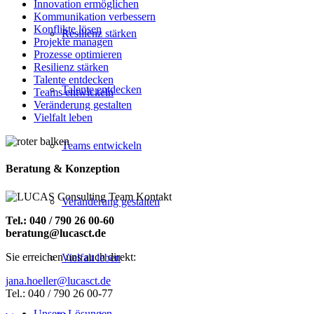
Innovation ermöglichen
Kommunikation verbessern
Konflikte lösen
Resilienz stärken
Projekte managen
Prozesse optimieren
Resilienz stärken
Talente entdecken
Talente entdecken
Teams entwickeln
Veränderung gestalten
Vielfalt leben
Teams entwickeln
Beratung & Konzeption
Veränderung gestalten
Tel.: 040 / 790 26 00-60
beratung@lucasct.de
Sie erreichen uns auch direkt:
Vielfalt leben
jana.hoeller@lucasct.de
Tel.: 040 / 790 26 00-77
Unsere Lösungen