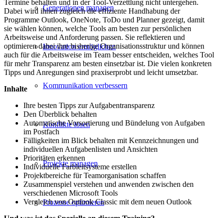
Termine behalten und in der Tool-Verzettlung nicht untergehen.
Generationen managen
Dabei wird ihnen zugleich die effiziente Handhabung der
Programme Outlook, OneNote, ToDo und Planner gezeigt, damit
sie wählen können, welche Tools am besten zur persönlichen
Arbeitsweise und Anforderung passen. Sie reflektieren und
optimieren dabei ihre bisherige Organisationsstruktur und können
Innovation ermöglichen
auch für die Arbeitsweise im Team besser entscheiden, welches Tool
für mehr Transparenz am besten einsetzbar ist. Die vielen konkreten
Tipps und Anregungen sind praxiserprobt und leicht umsetzbar.
Kommunikation verbessern
Inhalte
Ihre besten Tipps zur Aufgabentransparenz
Den Überblick behalten
Automatische Vorsortierung und Bündelung von Aufgaben
Konflikte lösen
im Postfach
Fälligkeiten im Blick behalten mit Kennzeichnungen und
individuellen Aufgabenlisten und Ansichten
Prioritäten erkennen
Projekte managen
Individuelle Farbleitsysteme erstellen
Projektbereiche für Teamorganisation schaffen
Zusammenspiel verstehen und anwenden zwischen den
verschiedenen Microsoft Tools
Vergleich von Outlook Classic mit dem neuen Outlook
Prozesse optimieren