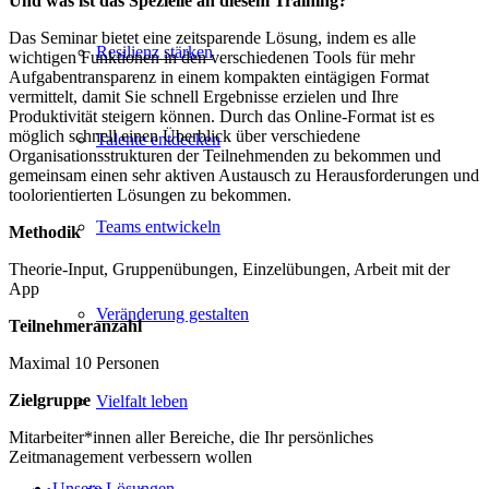
Und was ist das Spezielle an diesem Training?
Das Seminar bietet eine zeitsparende Lösung, indem es alle
Resilienz stärken
wichtigen Funktionen in den verschiedenen Tools für mehr
Aufgabentransparenz in einem kompakten eintägigen Format
vermittelt, damit Sie schnell Ergebnisse erzielen und Ihre
Produktivität steigern können. Durch das Online-Format ist es
möglich schnell einen Überblick über verschiedene
Talente entdecken
Organisationsstrukturen der Teilnehmenden zu bekommen und
gemeinsam einen sehr aktiven Austausch zu Herausforderungen und
toolorientierten Lösungen zu bekommen.
Teams entwickeln
Methodik
Theorie-Input, Gruppenübungen, Einzelübungen, Arbeit mit der
App
Veränderung gestalten
Teilnehmeranzahl
Maximal 10 Personen
Zielgruppe
Vielfalt leben
Mitarbeiter*innen aller Bereiche, die Ihr persönliches
Zeitmanagement verbessern wollen
Unsere Lösungen