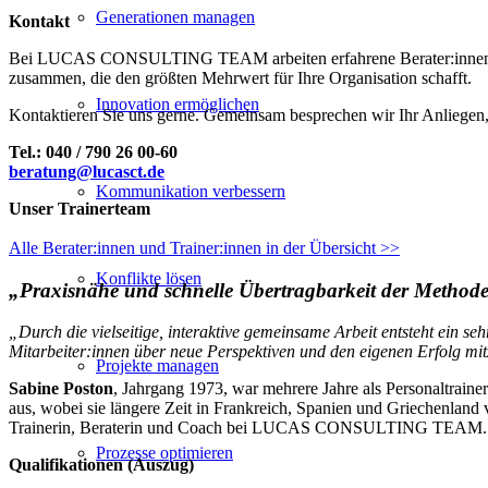
Generationen managen
Kontakt
Bei LUCAS CONSULTING TEAM arbeiten erfahrene Berater:innen und T
zusammen, die den größten Mehrwert für Ihre Organisation schafft.
Innovation ermöglichen
Kontaktieren Sie uns gerne. Gemeinsam besprechen wir Ihr Anliegen,
Tel.: 040 / 790 26 00-60
beratung@lucasct.de
Kommunikation verbessern
Unser Trainerteam
Alle Berater:innen und Trainer:innen in der Übersicht
>>
Konflikte lösen
„Praxisnähe und schnelle Übertragbarkeit der Methode
„
Durch die vielseitige, interaktive gemeinsame Arbeit entsteht ein 
Mitarbeiter:innen über neue Perspektiven und den eigenen Erfolg mi
Projekte managen
Sabine Poston
, Jahrgang 1973, war mehrere Jahre als Personaltraine
aus, wobei sie längere Zeit in Frankreich, Spanien und Griechenland v
Trainerin, Beraterin und Coach bei LUCAS CONSULTING TEAM.
Prozesse optimieren
Qualifikationen (Auszug)