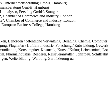
ning & Unternehmensberatung GmbH, Hamburg
nehmensberatung GmbH, Hamburg
nd –analysen, Persolog GmbH, Stuttgart
ss“, Chamber of Commerce and Industry, London
rce“, Chamber of Commerce and Industry, London
en European Business College, Hamburg
ken, Behörden / öffentliche Verwaltung, Beratung, Chemie, Computer /
rgung, Flughafen / Luftfahrtindustrie, Forschung / Entwicklung, Gewer
munikation, Konsumgüter, Kosmetik, Kunst / Kultur, Lebensmittel, Log
 Pharmaindustrie, Reederei, Reiseveranstalter, Schiffbau, Schifffahrt
gen, Weiterbildung, Werbung, Zertifizierung u.a.