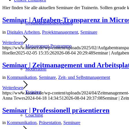
Hier finden Sie alle aktuellen Seminare der Trainerin. Sollten gerade
Seminar | Aufgaben-Transparenz in Micro
Organisationsentwicklung
in
Digitales Arbeiten
,
Projektmanagement
,
Seminare
Weiterlesen
Management-Programme
https://www.lucasct.de/wp-content/uploads/2025/02/Aufgabentranspa
Hoeller
2025-02-05 15:35:26
2026-08-04 20:29:48
Seminar | Aufgaben
Seminar | Zeitmanagement und Arbeitsplat
Moderation
in
Kommunikation
,
Seminare
,
Zeit- und Selbstmanagement
Weiterlesen
Training
https://www.lucasct.de/wp-content/uploads/2024/04/Zeitmanagement-
Anna Tewes
2024-04-18 14:34:51
2026-08-04 20:37:08
Seminar | Zei
Seminar | Professionell präsentieren
Coaching
in
Kommunikation
,
Präsentation
,
Seminare