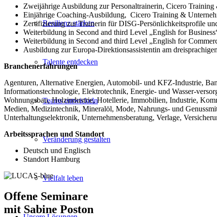
Zweijährige Ausbildung zur Personaltrainerin, Cicero Trai
Einjährige Coaching-Ausbildung, Cicero Training & Unter
Resilienz stärken
Zertifizierung zur Trainerin für DISG-Persönlichkeitsprofile u
Weiterbildung in Second and third Level „English for Busine
Weiterbildung in Second and third Level „English for Comme
Ausbildung zur Europa-Direktionsassistentin am dreisprachig
Talente entdecken
Branchenerfahrungen
Agenturen, Alternative Energien, Automobil- und KFZ-Industrie, Ban
Informationstechnologie, Elektrotechnik, Energie- und Wasser-verso
Wohnungsbau, Holzindustrie, Hotellerie, Immobilien, Industrie, Kom
Teams entwickeln
Medien, Medizintechnik, Mineralöl, Mode, Nahrungs- und Genussmittel,
Unterhaltungselektronik, Unternehmensberatung, Verlage, Versicherun
Arbeitssprachen und Standort
Veränderung gestalten
Deutsch und Englisch
Standort Hamburg
Vielfalt leben
Offene Seminare
mit Sabine Poston
Unsere Lösungen