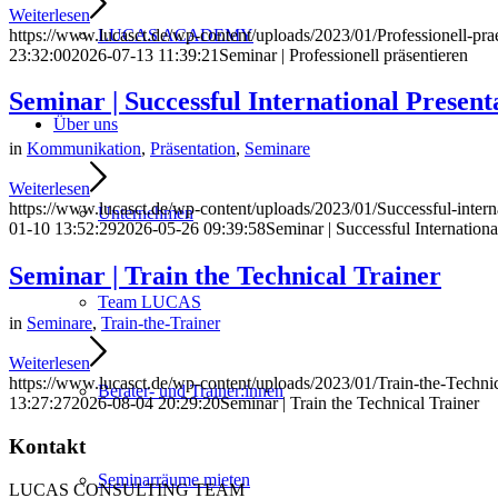
Weiterlesen
https://www.lucasct.de/wp-content/uploads/2023/01/Professionell-pra
LUCAS ACADEMY
23:32:00
2026-07-13 11:39:21
Seminar | Professionell präsentieren
Seminar | Successful International Present
Über uns
in
Kommunikation
,
Präsentation
,
Seminare
Weiterlesen
https://www.lucasct.de/wp-content/uploads/2023/01/Successful-intern
Unternehmen
01-10 13:52:29
2026-05-26 09:39:58
Seminar | Successful Internationa
Seminar | Train the Technical Trainer
Team LUCAS
in
Seminare
,
Train-the-Trainer
Weiterlesen
https://www.lucasct.de/wp-content/uploads/2023/01/Train-the-Technic
Berater- und Trainer:innen
13:27:27
2026-08-04 20:29:20
Seminar | Train the Technical Trainer
Kontakt
Seminarräume mieten
LUCAS CONSULTING TEAM