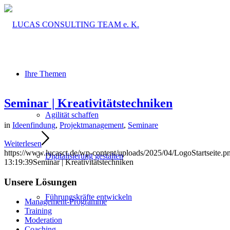
Ihre Themen
Seminar | Kreativitätstechniken
Agilität schaffen
in
Ideenfindung
,
Projektmanagement
,
Seminare
Weiterlesen
https://www.lucasct.de/wp-content/uploads/2025/04/LogoStartseite.p
Digitalisierung gestalten
13:19:39
Seminar | Kreativitätstechniken
Unsere Lösungen
Führungskräfte entwickeln
Management-Programme
Training
Moderation
Coaching