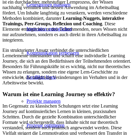
ist ein durchdachter, mehrstufiger Lernprozess, der Wissen
Generationen managen
nachhaltig vermittelt und dessen Anwendung im Arbeitsalltag
fördert. Um Inhalte langfristig zu verankern, werden verschiedene
Methoden kombiniert, darunter
Learning-Nuggets, interaktive
Trainings, Peer-Groups, Reflexion und Coaching
. Diese
Innovation ermöglichen
Elemente ermöglichen es den Teilnehmenden, neues Wissen nicht
nur aufzunehmen, sondern es auch direkt in ihren Arbeitsalltag zu
integrieren.
Ein strukturierter Ansatz verbindet die unterschiedlichen
Kommunikation verbessern
Lernelemente miteinander und schafft eine individuelle Learning
Journey, die sich an den Bedürfnissen der Teilnehmenden orientiert.
Besonders für Führungskräfte ist es wichtig, nicht nur theoretisches
Wissen zu erlangen, sondern eine eigene Lern-Geschichte zu
Konflikte lösen
entwickeln, die langfristig Veränderungen im Verhalten und in der
Arbeitsweise bewirkt.
Warum ist eine Learning Journey so effektiv?
Projekte managen
Im Gegensatz zu klassischen Schulungen setzt eine Learning
Journey auf kontinuierliches Lernen in kleinen, praxisnahen
Schritten. Durch die gezielte Kombination unterschiedlicher
Formate wird sichergestellt, dass Inhalte nicht nur theoretisch
Prozesse optimieren
verstanden, sondern auch praktisch angewendet werden. Diese
Vielfalt steigert die Lernmotivation und verbessert den Transfer in