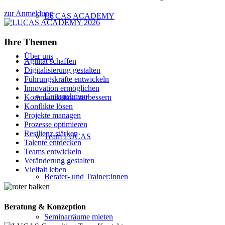
zur Anmeldung
LUCAS ACADEMY
Ihre Themen
Über uns
Agilität schaffen
Digitalisierung gestalten
Führungskräfte entwickeln
Innovation ermöglichen
Unternehmen
Kommunikation verbessern
Konflikte lösen
Projekte managen
Prozesse optimieren
Resilienz stärken
Team LUCAS
Talente entdecken
Teams entwickeln
Veränderung gestalten
Vielfalt leben
Berater- und Trainer:innen
Beratung & Konzeption
Seminarräume mieten