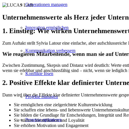
Generationen managen
Unternehmenswerte als Herz jeder Unte
Innovation ermöglichen
1. Einstieg: Wie wirken Unternehmenswert
Zum Auftakt stellt Sylvia Latour eine einfache, aber aufschlussreiche
Kommunikation verbessern
Wie reagieren Mitarbeitende, wenn man sie auf Unte
Zwischen Zustimmung, Skepsis und Distanz wird deutlich: Werte ent
wenn sie erlebbar und anschlussfähig sind – nicht, wenn sie lediglich
Konflikte lösen
2. Positive Effekte klar definierter Unte
Dann wird über die Effekte klar definierter Unternehmenswerte gespr
Projekte managen
Sie ermöglichen eine zielgerichtete Kulturentwicklung
Sie schaffen eine lebens- und liebenswerte Unternehmenskultur
Sie bilden die Grundlage für Entscheidungen, Integrität und Re
Prozesse optimieren
Sie stärken Identifikation und Loyalität
Sie erhöhen Motivation und Engagement