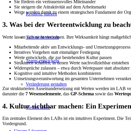
Sie fördern ein vertrauensvolles Miteinander
Sie steigern die Attraktivität auf dem Arbeitsmarkt
Werte werden damit zu einem strategischen Fundament der Org
Resilienz stärken
3. Was bei der Werteentwicklung zu beacht
Werte lassen sich nicht verordnen. Ihre Wirksamkeit hängt maßgebli
Talente entdecken
Mitarbeitende aktiv am Entwicklungs- und Umsetzungsprozess 
Iteratives Vorgehen statt einmaliger Festlegung
Werte entwickeln, die zur bestehenden Kultur passen
Teams entwickeln
Strukturen schaffen, in denen Werte nachvollziehbar entstehen
Widersprüche zulassen – etwa durch Wertepaare statt absoluter
Kognitive und intuitive Methoden kombinieren
Umsetzungsverantwortung im gesamten Unternehmen veranke
Veränderung gestalten
Zur strukturierten Auseinandersetzung mit Werten werden im LAB ver
darunter die
7 Wesenselemente
, das
GP-Schema
sowie das
Wertequ
4. Kultur sichtbar machen: Ein Experimen
Vielfalt leben
Ein zentrales Element des LABs ist ein intuitives Experiment. Die T
Vordergrund.
Unsere Lösungen