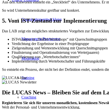
Aus den Antworten entsteht ein „Steckbrief“ des Unternehmens. Er 
So wird Unternehmenskultur greifbar und konkret.
Organisationsentwicklung
5. Vom IST-Zustand zur Implementierung
Das LAB zeigt ein mögliches strukturiertes Vorgehen zur Entwickl
Management-Programme
IST-Analyse in „Trüffel-Workshops“ mit Querschnittsgruppen
Verdichtung der Ergebnisse in einer Projektgruppe
Zielgestaltung und Werteentwicklung mit Querschnittsgruppen
Finalisierung und Operationalisierung von Werte(paaren)
Qualifizierung von „Wertebotschafter:innen“
Moderation
Implementierung durch Wertebotschafter und Führungskräfte
So entsteht ein Prozess, der nicht bei der Definition endet, sondern 
Training
Die LUCAS News – Bleiben Sie auf dem L
Coaching
Registrieren Sie sich für unseren monatlichen, kostenlosen Newsl
Welt der Personal- und Unternehmensentwicklung.