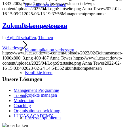
1333
2000
Anna Tewes
https://www.lucasct.de/wp-
Generationen managen
content/uploads/2025/04/LogoStartseite.png
Anna Tewes
2022-02-
16 15:09:21
2025-03-13 19:37:56
Managementprogramme
Zukunftskompetenzen
Innovation ermöglichen
in
Agilität schaffen
,
Themen
Weiterlesen
Kommunikation verbessern
https://www.lucasct.de/wp-content/uploads/2022/02/Beitragsteaser-
1000x800_3.png
400
487
Anna Tewes
https://www.lucasct.de/wp-
content/uploads/2025/04/LogoStartseite.png
Anna Tewes
2022-02-
16 15:03:40
2023-02-24 14:54:35
Zukunftskompetenzen
Konflikte lösen
Unsere Lösungen
Management-Programme
Projekte managen
Training
Moderation
Coaching
Organisationsentwicklung
LUCAS ACADEMY
Prozesse optimieren