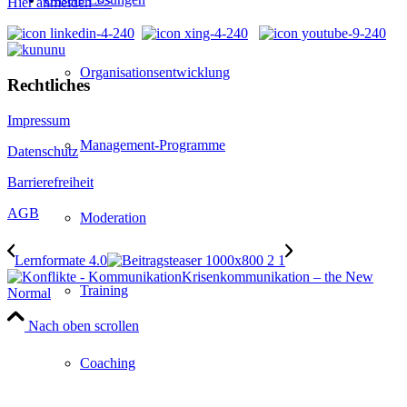
Hier anmelden >>
Organisationsentwicklung
Rechtliches
Impressum
Management-Programme
Datenschutz
Barrierefreiheit
AGB
Moderation
Lernformate 4.0
Krisen­kommu­ni­ka­tion – the New
Training
Normal
Nach oben scrollen
Coaching