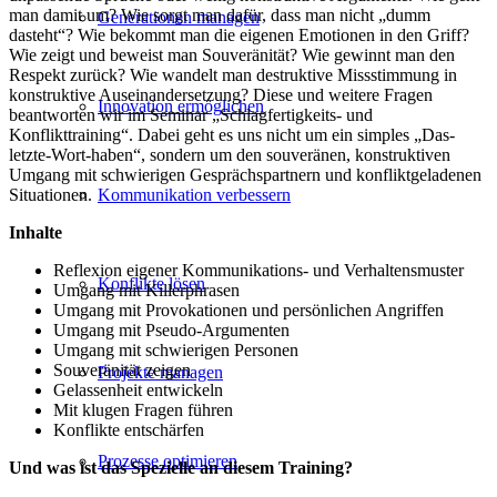
man damit um? Wie sorgt man dafür, dass man nicht „dumm
Generationen managen
dasteht“? Wie bekommt man die eigenen Emotionen in den Griff?
Wie zeigt und beweist man Souveränität? Wie gewinnt man den
Respekt zurück? Wie wandelt man destruktive Missstimmung in
konstruktive Auseinandersetzung? Diese und weitere Fragen
Innovation ermöglichen
beantworten wir im Seminar „Schlagfertigkeits- und
Konflikttraining“. Dabei geht es uns nicht um ein simples „Das-
letzte-Wort-haben“, sondern um den souveränen, konstruktiven
Umgang mit schwierigen Gesprächspartnern und konfliktgeladenen
Situationen.
Kommunikation verbessern
Inhalte
Reflexion eigener Kommunikations- und Verhaltensmuster
Konflikte lösen
Umgang mit Killerphrasen
Umgang mit Provokationen und persönlichen Angriffen
Umgang mit Pseudo-Argumenten
Umgang mit schwierigen Personen
Souveränität zeigen
Projekte managen
Gelassenheit entwickeln
Mit klugen Fragen führen
Konflikte entschärfen
Prozesse optimieren
Und was ist das Spezielle an diesem Training?