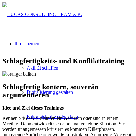
Ihre Themen
Schlagfertigkeits- und Konflikttraining
Agilität schaffen
Schlagfertig kontern, souverän
Digitalisierung gestalten
argumentieren
Idee und Ziel dieses Trainings
Führungskräfte entwickeln
Kennen Sie das? Sie führen ein Gespräch oder sind in einem
Meeting. Dann entwickelt sich eine unangenehme Situation: Sie
werden unangemessen kritisiert, es kommen Killerphrasen,
unpassende Sprüche oder wenig konstruktive Argumente. Wie geht