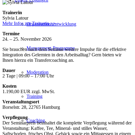
Trainerin
Sylvia Latour
Mehr Infos zur Trainerin >>
Organisationsentwicklung
Termine
24. – 25. November 2026
Management-Programme
Sie brauchen nach dem Seminar weitere Impulse für die effektive
Integration des Gelernten in den Arbeitsalltag? Gern bieten wir
Ihnen hierzu ein Transfercoaching an.
Dauer
Moderation
2 Tage | 09:00 – 17:00 Uhr
Kosten
1.190,00 EUR zzgl. MwSt.
Training
Veranstaltungsort
Borselstr. 28, 22765 Hamburg
Verpflegung
Coaching
Der Seminarpreis beinhaltet die komplette Verpflegung während der
Veranstaltung: Kaffee, Tee, Mineral- und stilles Wasser,
Saftschorlen, frisches Obst, Gebäck sowie ein Mittagessen in einem