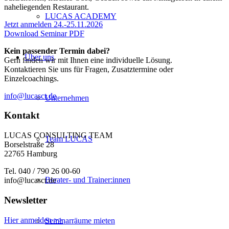
naheliegenden Restaurant.
LUCAS ACADEMY
Jetzt anmelden 24.-25.11.2026
Download Seminar PDF
Kein passender Termin dabei?
Über uns
Gern finden wir mit Ihnen eine individuelle Lösung.
Kontaktieren Sie uns für Fragen, Zusatztermine oder
Einzelcoachings.
info@lucasct.de
Unternehmen
Kontakt
LUCAS CONSULTING TEAM
Team LUCAS
Borselstraße 28
22765 Hamburg
Tel. 040 / 790 26 00-60
Berater- und Trainer:innen
info@lucasct.de
Newsletter
Hier anmelden >>
Seminarräume mieten